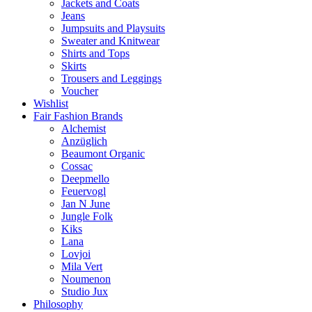
Jackets and Coats
Jeans
Jumpsuits and Playsuits
Sweater and Knitwear
Shirts and Tops
Skirts
Trousers and Leggings
Voucher
Wishlist
Fair Fashion Brands
Alchemist
Anzüglich
Beaumont Organic
Cossac
Deepmello
Feuervogl
Jan N June
Jungle Folk
Kiks
Lana
Lovjoi
Mila Vert
Noumenon
Studio Jux
Philosophy