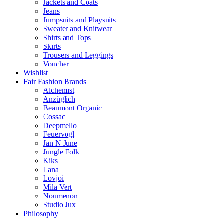
Jackets and Coats
Jeans
Jumpsuits and Playsuits
Sweater and Knitwear
Shirts and Tops
Skirts
Trousers and Leggings
Voucher
Wishlist
Fair Fashion Brands
Alchemist
Anzüglich
Beaumont Organic
Cossac
Deepmello
Feuervogl
Jan N June
Jungle Folk
Kiks
Lana
Lovjoi
Mila Vert
Noumenon
Studio Jux
Philosophy