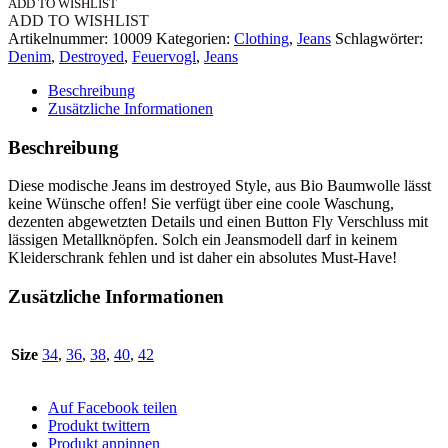
ADD TO WISHLIST
ADD TO WISHLIST
Artikelnummer:
10009
Kategorien:
Clothing
,
Jeans
Schlagwörter:
Denim
,
Destroyed
,
Feuervogl
,
Jeans
Beschreibung
Zusätzliche Informationen
Beschreibung
Diese modische Jeans im destroyed Style, aus Bio Baumwolle lässt
keine Wünsche offen! Sie verfügt über eine coole Waschung,
dezenten abgewetzten Details und einen Button Fly Verschluss mit
lässigen Metallknöpfen. Solch ein Jeansmodell darf in keinem
Kleiderschrank fehlen und ist daher ein absolutes Must-Have!
Zusätzliche Informationen
Size
34
,
36
,
38
,
40
,
42
Auf Facebook teilen
Produkt twittern
Produkt anpinnen