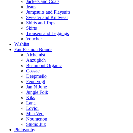
Jackets and Coats
Jeans
Jumpsuits and Playsuits
Sweater and Knitwear
Shirts and Tops
Skirts
Trousers and Leggings
Voucher
Wishlist
Fair Fashion Brands
Alchemist
Anzüglich
Beaumont Organic
Cossac
Deepmello
Feuervogl
Jan N June
Jungle Folk
Kiks
Lana
Lovjoi
Mila Vert
Noumenon
Studio Jux
Philosophy