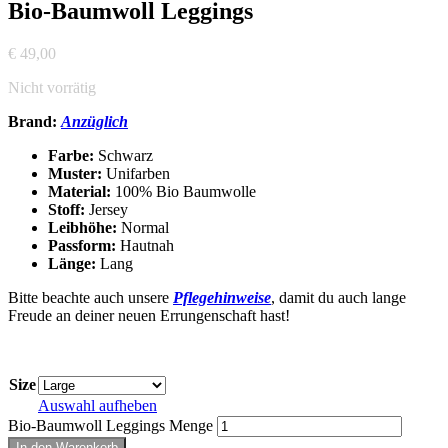
Bio-Baumwoll Leggings
€
49,00
Nicht vorrätig
Brand:
Anzüglich
Farbe:
Schwarz
Muster:
Unifarben
Material:
100% Bio Baumwolle
Stoff:
Jersey
Leibhöhe:
Normal
Passform:
Hautnah
Länge:
Lang
Bitte beachte auch unsere
Pflegehinweise
, damit du auch lange
Freude an deiner neuen Errungenschaft hast!
Size
Auswahl aufheben
Bio-Baumwoll Leggings Menge
In den Warenkorb