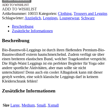
ADD TO WISHLIST
ADD TO WISHLIST
Artikelnummer:
10033
Kategorien:
Clothing
,
Trousers and Leggins
Schlagwörter:
Anzüglich
,
Leggings
,
Loungewear
,
Schwarz
Beschreibung
Zusätzliche Informationen
Beschreibung
Bio-Baumwoll-Leggings ist durch ihren fließenden Premium-Bio-
Baumwollstoff extrem hautschmeichelnd. Zudem verfügt sie über
einen breiteren elastischen Bund, welcher Tragekomfort verspricht.
Die High-Waist Leggings ist ein perfekter Begleiter für Yoga oder
andere sportliche Aktivitäten, aber man sollte sie nicht
unterschätzen! Denn auch ein cooler Alltagslook kann mit dieser
gestylt werden, eine solch klassische Leggings darf in keinem
Kleiderschrank fehlen!
Zusätzliche Informationen
Size
Large
,
Medium
,
Small
,
Xsmall