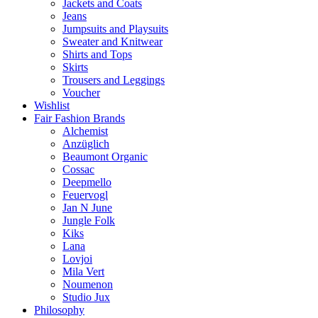
Jackets and Coats
Jeans
Jumpsuits and Playsuits
Sweater and Knitwear
Shirts and Tops
Skirts
Trousers and Leggings
Voucher
Wishlist
Fair Fashion Brands
Alchemist
Anzüglich
Beaumont Organic
Cossac
Deepmello
Feuervogl
Jan N June
Jungle Folk
Kiks
Lana
Lovjoi
Mila Vert
Noumenon
Studio Jux
Philosophy