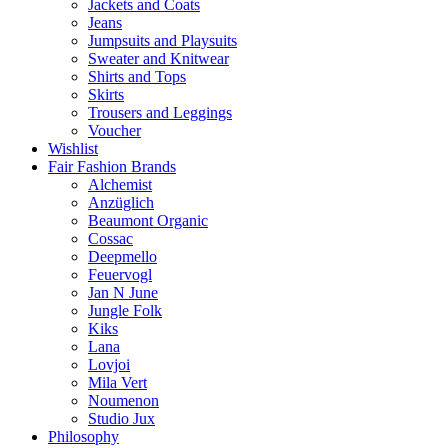
Jackets and Coats
Jeans
Jumpsuits and Playsuits
Sweater and Knitwear
Shirts and Tops
Skirts
Trousers and Leggings
Voucher
Wishlist
Fair Fashion Brands
Alchemist
Anzüglich
Beaumont Organic
Cossac
Deepmello
Feuervogl
Jan N June
Jungle Folk
Kiks
Lana
Lovjoi
Mila Vert
Noumenon
Studio Jux
Philosophy