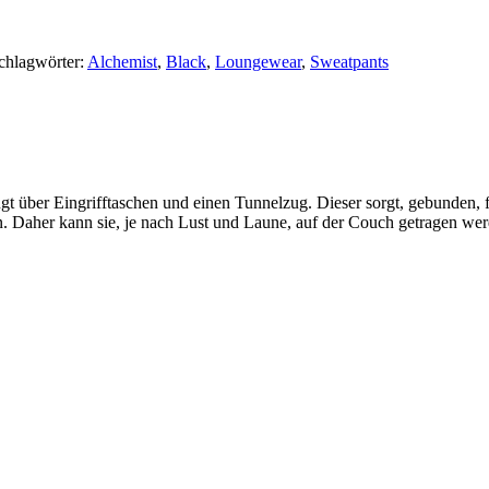
chlagwörter:
Alchemist
,
Black
,
Loungewear
,
Sweatpants
 über Eingrifftaschen und einen Tunnelzug. Dieser sorgt, gebunden, f
 Daher kann sie, je nach Lust und Laune, auf der Couch getragen werde