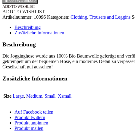
In den Warenkorb
ADD TO WISHLIST
ADD TO WISHLIST
Artikelnummer:
10096
Kategorien:
Clothing
,
Trousers and Leggins
S
Beschreibung
Zusätzliche Informationen
Beschreibung
Die Jogginghose wurde aus 100% Bio Baumwolle gefertigt und verfügt
gekrempelt um der bequemen Hose, ein modernes Detail zu verpassen.
Gesellschaft gut aussehen!
Zusätzliche Informationen
Size
Large
,
Medium
,
Small
,
Xsmall
Auf Facebook teilen
Produkt twittern
Produkt anpinnen
Produkt mailen