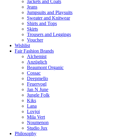
Jackets and Coats
Jeans
Jumpsuits and Playsuits
Sweater and Knitwear
Shirts and Tops
Skirts
Trousers and Leggings
Voucher
Wishlist
Fair Fashion Brands
Alchemist
Anzüglich
Beaumont Organic
Cossac
Deepmello
Feuervogl
Jan N June
Jungle Folk
Kiks
Lana
Lovjoi
Mila Vert
Noumenon
Studio Jux
Philosophy