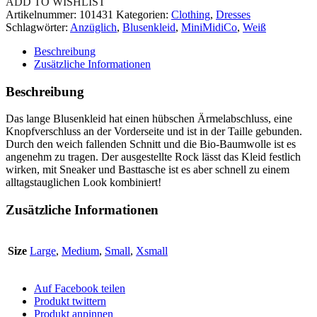
ADD TO WISHLIST
Artikelnummer:
101431
Kategorien:
Clothing
,
Dresses
Schlagwörter:
Anzüglich
,
Blusenkleid
,
MiniMidiCo
,
Weiß
Beschreibung
Zusätzliche Informationen
Beschreibung
Das lange Blusenkleid hat einen hübschen Ärmelabschluss, eine
Knopfverschluss an der Vorderseite und ist in der Taille gebunden.
Durch den weich fallenden Schnitt und die Bio-Baumwolle ist es
angenehm zu tragen. Der ausgestellte Rock lässt das Kleid festlich
wirken, mit Sneaker und Basttasche ist es aber schnell zu einem
alltagstauglichen Look kombiniert!
Zusätzliche Informationen
Size
Large
,
Medium
,
Small
,
Xsmall
Auf Facebook teilen
Produkt twittern
Produkt anpinnen