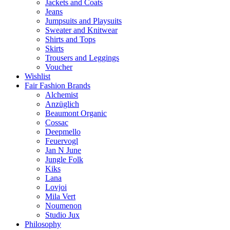
Jackets and Coats
Jeans
Jumpsuits and Playsuits
Sweater and Knitwear
Shirts and Tops
Skirts
Trousers and Leggings
Voucher
Wishlist
Fair Fashion Brands
Alchemist
Anzüglich
Beaumont Organic
Cossac
Deepmello
Feuervogl
Jan N June
Jungle Folk
Kiks
Lana
Lovjoi
Mila Vert
Noumenon
Studio Jux
Philosophy