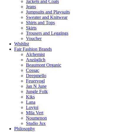
Jackets and Coats
Jeans
Jumpsuits and Playsuits
Sweater and Knitwear
Shirts and Tops
Skirts
Trousers and Leggings
Voucher
Wishlist
Fair Fashion Brands
Alchemist
Anzüglich
Beaumont Organic
Cossac
Deepmello
Feuervogl
Jan N June
Jungle Folk
Kiks
Lana
Lovjoi
Mila Vert
Noumenon
Studio Jux
Philosophy