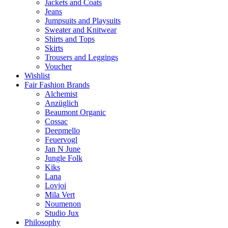
Jackets and Coats
Jeans
Jumpsuits and Playsuits
Sweater and Knitwear
Shirts and Tops
Skirts
Trousers and Leggings
Voucher
Wishlist
Fair Fashion Brands
Alchemist
Anzüglich
Beaumont Organic
Cossac
Deepmello
Feuervogl
Jan N June
Jungle Folk
Kiks
Lana
Lovjoi
Mila Vert
Noumenon
Studio Jux
Philosophy