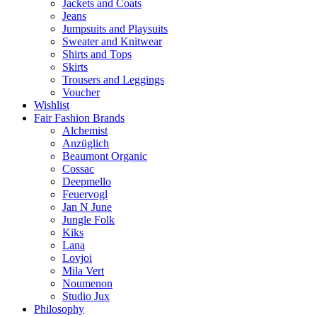
Jackets and Coats
Jeans
Jumpsuits and Playsuits
Sweater and Knitwear
Shirts and Tops
Skirts
Trousers and Leggings
Voucher
Wishlist
Fair Fashion Brands
Alchemist
Anzüglich
Beaumont Organic
Cossac
Deepmello
Feuervogl
Jan N June
Jungle Folk
Kiks
Lana
Lovjoi
Mila Vert
Noumenon
Studio Jux
Philosophy