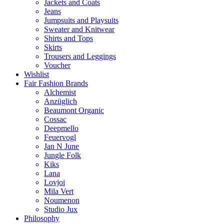
Jackets and Coats
Jeans
Jumpsuits and Playsuits
Sweater and Knitwear
Shirts and Tops
Skirts
Trousers and Leggings
Voucher
Wishlist
Fair Fashion Brands
Alchemist
Anzüglich
Beaumont Organic
Cossac
Deepmello
Feuervogl
Jan N June
Jungle Folk
Kiks
Lana
Lovjoi
Mila Vert
Noumenon
Studio Jux
Philosophy