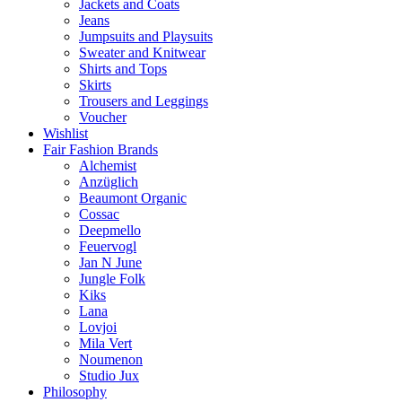
Jackets and Coats
Jeans
Jumpsuits and Playsuits
Sweater and Knitwear
Shirts and Tops
Skirts
Trousers and Leggings
Voucher
Wishlist
Fair Fashion Brands
Alchemist
Anzüglich
Beaumont Organic
Cossac
Deepmello
Feuervogl
Jan N June
Jungle Folk
Kiks
Lana
Lovjoi
Mila Vert
Noumenon
Studio Jux
Philosophy