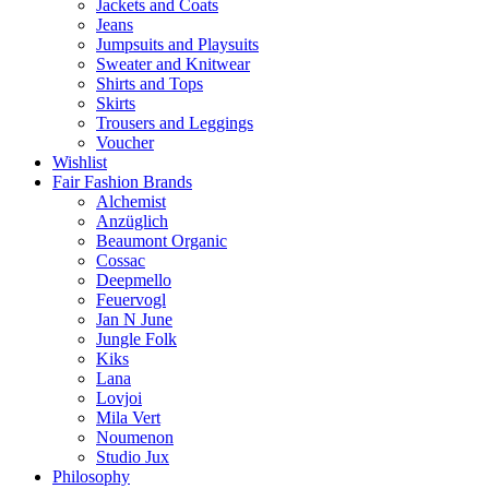
Jackets and Coats
Jeans
Jumpsuits and Playsuits
Sweater and Knitwear
Shirts and Tops
Skirts
Trousers and Leggings
Voucher
Wishlist
Fair Fashion Brands
Alchemist
Anzüglich
Beaumont Organic
Cossac
Deepmello
Feuervogl
Jan N June
Jungle Folk
Kiks
Lana
Lovjoi
Mila Vert
Noumenon
Studio Jux
Philosophy