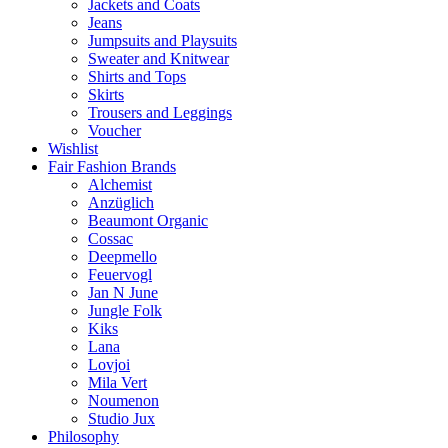
Jackets and Coats
Jeans
Jumpsuits and Playsuits
Sweater and Knitwear
Shirts and Tops
Skirts
Trousers and Leggings
Voucher
Wishlist
Fair Fashion Brands
Alchemist
Anzüglich
Beaumont Organic
Cossac
Deepmello
Feuervogl
Jan N June
Jungle Folk
Kiks
Lana
Lovjoi
Mila Vert
Noumenon
Studio Jux
Philosophy